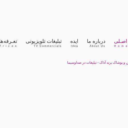
اصـلی
درباره‌ ما
ایده
تبلیغات تلویزیونی
تعـرفه‌ها
P r i c e s
TV Commercials
Idea
About Us
H o m e