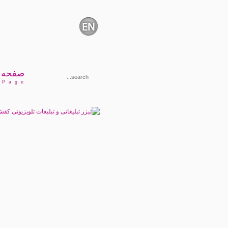
صفحه 
 P a g e