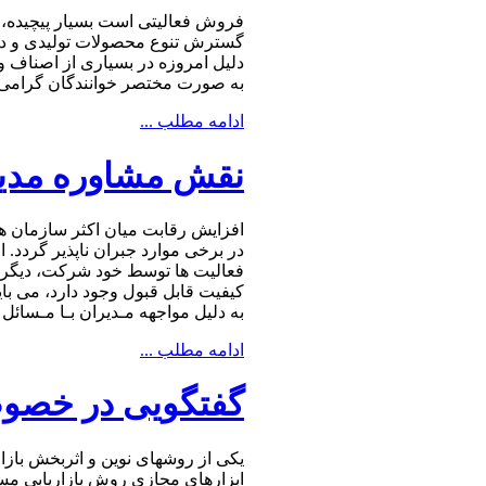
فروش فعالیتی است بسیار پیچیده، ظ
گسترش تنوع محصولات تولیدی و در 
دلیل امروزه در بسیاری از اصناف 
به صورت مختصر خوانندگان گرامی ر
ادامه مطلب ...
نقش مشاوره مدیر
اﻓﺰاﯾﺶ رﻗﺎﺑﺖ میان اکثر سازمان ها
در برخی موارد جبران ناپذیر گردد. 
فعالیت ها توسط خود شرکت، دیگر تو
کیفیت قابل قبول وجود دارد، می با
ﺑﻪ دﻟﯿﻞ ﻣﻮاﺟﻬﻪ ﻣـﺪﯾﺮان ﺑـﺎ ﻣـﺴﺎﺋ
ادامه مطلب ...
گفتگویی در خصوص
یكی از روشهای نوین و اثربخش بازا