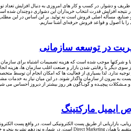
ریف و دشوار. در كسب و كار های امروزی به دنبال افزایش تعداد تول
نتیجه افزایش قدرت انتخاب خریداران این دشواری دوچندان شده است
و صنایع، مسأله اصلی فروش است نه تولید. بر این اساس در این مطلب
ا با اصول و قواعد فروش حرفه‌ای آشنا سازیم.
یت در توسعه سازمانی
 و ﺷﺮﮐﺘﻬﺎ موجب شده است که هزینه تصمیمات اشتباه برای سازمان ها 
از سوی دیگر با رقابتی شدن بازار و صنعت اغلب سازمان ها، هزینه انجا
جیه ندارد. لذا بسیاری از فعالیت ها که امکان انجام آن توسط متخصص
یست به بیرون از سازمان واگذار شوند. در این میان نیاز به خدمات مش
ﻞ و ﻣـﺸﮑﻼت ﭘﯿﭽﯿـﺪه و ﮔﻮﻧـﺎﮔﻮن ﻫﺮ روز ﺑﯿﺸﺘﺮ از دﯾﺮوز اﺣﺴﺎس ﻣﯽ ﺷﻮ
 ایمیل ماركتینگ
ریابی، بازاریابی از طریق پست الكترونیكی است. در واقع پست الكترون
ابزارهای مجازی روش بازاریابی مستقیم یا همان Direct Marketing است. در شماره نوزدهم نشری