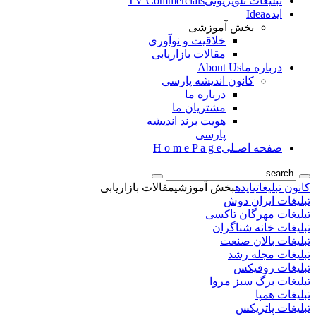
تبلیغات تلویزیونی
TV Commercials
ایده
Idea
بخش آموزشی
خلاقيت و نوآوری
مقالات بازاریابی
درباره‌ ما
About Us
کانون اندیشه پارسی
درباره ما
مشتریان ما
هویت برند اندیشه
پارسی
صفحه اصـلی
H o m e P a g e
کانون تبلیغاتی
ایده
بخش آموزشی
مقالات بازاریابی
تبلیغات ایران دوش
تبلیغات مهرگان تاكسی
تبلیغات خانه شناگران
تبلیغات بالان صنعت
تبلیغات مجله رشد
تبلیغات روفیكس
تبلیغات برگ سبز مروا
تبلیغات همپا
تبلیغات پاتریكس