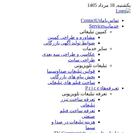
يكشنبه, 18 مرداد 1405
تماس‌با‌ما
ContactUs
خدمات
Services
كمپين تبليغاتی
مشاوره و طراحی كمپين
ضوابط توليد آگهی بازرگانی
ساير خدمات
عكاسی و طراحی سه بعدی
طراحی سايت
تبليغات تلويزيونی
قوانين تبلیغات صداوسيما
پخش پيام های بازرگانی
ساخت فيلم های تبليغاتی
تعـرفه‌ها
P r i c e s
تعرفه تبليغات تلويزيونی
تعرفه ساخت تیزر
تبلیغاتی
تعرفه ساخت فيلم
صنعتی
هزینه تبلیغات در صدا و
سیما