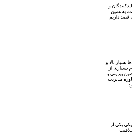
یدكنندگان و
. به همین
 قصد داریم
بسیار بالا و
م بسیاری از
ین بیرونی با
اوره مدیریت
د.
یكی یكی از
ه پنجره خلاقیت