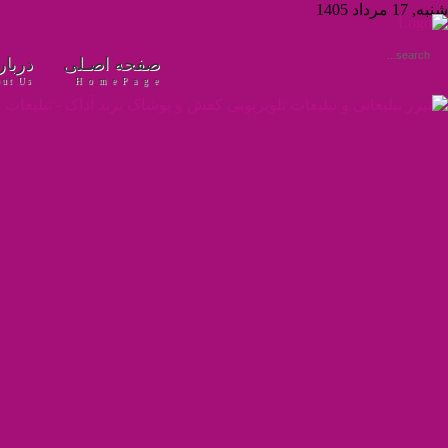
شنبه, 17 مرداد 1405
صفحه اصـلی
درباره
ut Us
H o m e P a g e