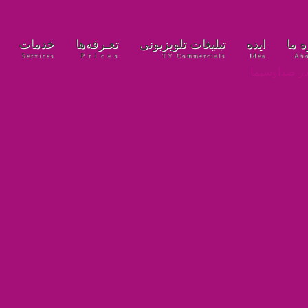
‌ ما
ایده
تبلیغات تلویزیونی
تعـرفه‌ها
خدمات
Services
P r i c e s
TV Commercials
Idea
Abo